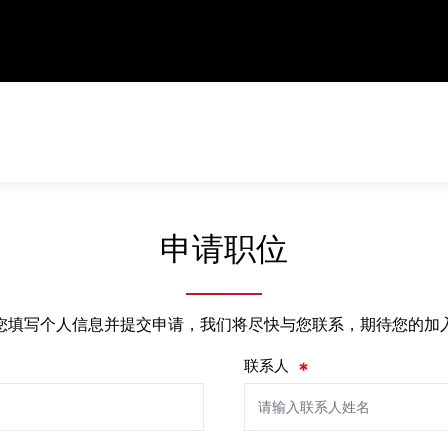
申请职位
您填写个人信息并提交申请，我们将尽快与您联系，期待您的加
联系人