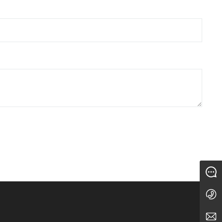
在线留言
010-89283800
bvmc@bvmc.cc