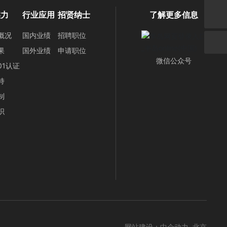
实力
行业应用
招贤纳士
了解更多信息
概况
国内业绩
招聘职位
果
国外业绩
申请职位
微信公众号
001认证
持
制
织
网站建设：中企动力
北京