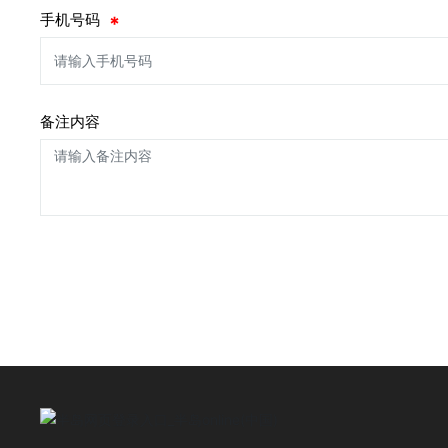
手机号码
备注内容