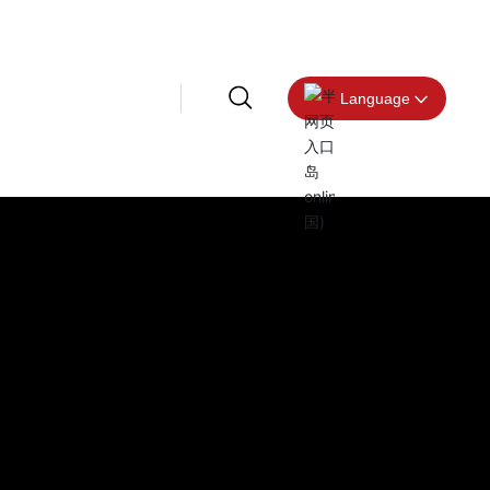
Language
营销及服务
营销及服务
营销及服务
营销及服务
营销及服务
营销及服务
中文版
在线留言
在线留言
在线留言
在线留言
在线留言
在线留言
半岛网页登录
半岛网页登录
半岛网页登录
半岛网页登录
半岛网页登录
半岛网页登录
English
入口_半岛
入口_半岛
入口_半岛
入口_半岛
入口_半岛
入口_半岛
online(中国)
online(中国)
online(中国)
online(中国)
online(中国)
online(中国)
服务热线
服务热线
服务热线
服务热线
服务热线
服务热线
010-8928 3399
010-8928 3399
010-8928 3399
010-8928 3399
010-8928 3399
010-8928 3399